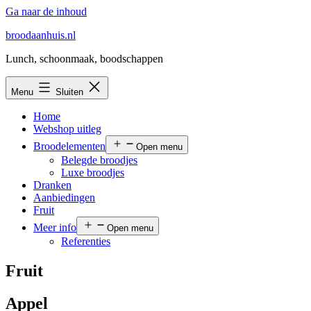
Ga naar de inhoud
broodaanhuis.nl
Lunch, schoonmaak, boodschappen
Menu
Sluiten
Home
Webshop uitleg
Broodelementen
Open menu
Belegde broodjes
Luxe broodjes
Dranken
Aanbiedingen
Fruit
Meer info
Open menu
Referenties
Fruit
Appel