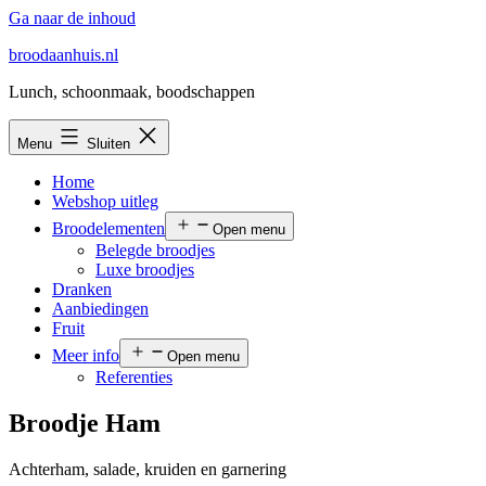
Ga naar de inhoud
broodaanhuis.nl
Lunch, schoonmaak, boodschappen
Menu
Sluiten
Home
Webshop uitleg
Broodelementen
Open menu
Belegde broodjes
Luxe broodjes
Dranken
Aanbiedingen
Fruit
Meer info
Open menu
Referenties
Broodje Ham
Achterham, salade, kruiden en garnering