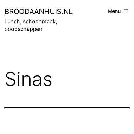
Ga
BROODAANHUIS.NL
Menu
naar
Lunch, schoonmaak,
de
boodschappen
inhoud
Sinas