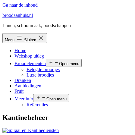
Ga naar de inhoud
broodaanhuis.nl
Lunch, schoonmaak, boodschappen
Menu
Sluiten
Home
Webshop uitleg
Broodelementen
Open menu
Belegde broodjes
Luxe broodjes
Dranken
Aanbiedingen
Fruit
Meer info
Open menu
Referenties
Kantinebeheer