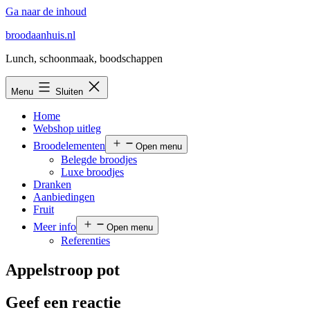
Ga naar de inhoud
broodaanhuis.nl
Lunch, schoonmaak, boodschappen
Menu
Sluiten
Home
Webshop uitleg
Broodelementen
Open menu
Belegde broodjes
Luxe broodjes
Dranken
Aanbiedingen
Fruit
Meer info
Open menu
Referenties
Appelstroop pot
Geef een reactie