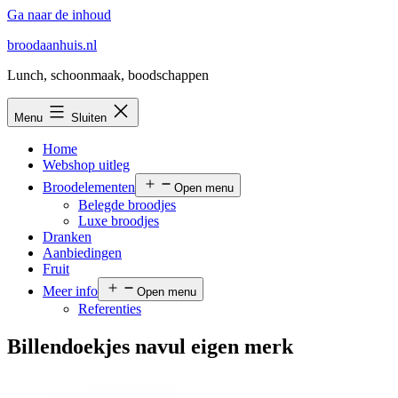
Ga naar de inhoud
broodaanhuis.nl
Lunch, schoonmaak, boodschappen
Menu
Sluiten
Home
Webshop uitleg
Broodelementen
Open menu
Belegde broodjes
Luxe broodjes
Dranken
Aanbiedingen
Fruit
Meer info
Open menu
Referenties
Billendoekjes navul eigen merk