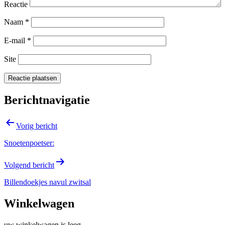
Reactie
Naam
*
E-mail
*
Site
Berichtnavigatie
Vorig bericht
Snoetenpoetser:
Volgend bericht
Billendoekjes navul zwitsal
Winkelwagen
uw winkelwagen is leeg