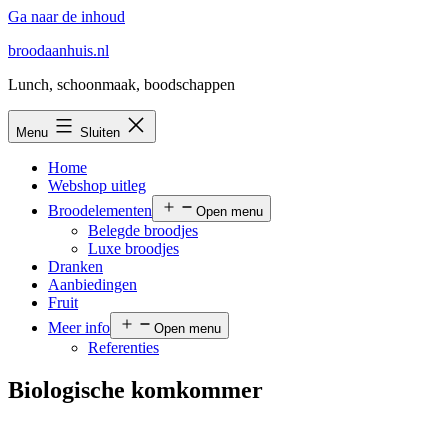
Ga naar de inhoud
broodaanhuis.nl
Lunch, schoonmaak, boodschappen
Menu
Sluiten
Home
Webshop uitleg
Broodelementen
Open menu
Belegde broodjes
Luxe broodjes
Dranken
Aanbiedingen
Fruit
Meer info
Open menu
Referenties
Biologische komkommer