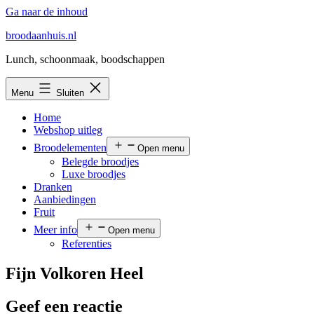
Ga naar de inhoud
broodaanhuis.nl
Lunch, schoonmaak, boodschappen
Menu
Sluiten
Home
Webshop uitleg
Broodelementen
Open menu
Belegde broodjes
Luxe broodjes
Dranken
Aanbiedingen
Fruit
Meer info
Open menu
Referenties
Fijn Volkoren Heel
Geef een reactie