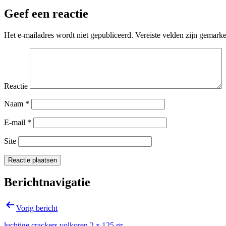
Geef een reactie
Het e-mailadres wordt niet gepubliceerd.
Vereiste velden zijn gemark
Reactie
Naam
*
E-mail
*
Site
Berichtnavigatie
Vorig bericht
luchtige crackers volkoren 2 x 125 gr.