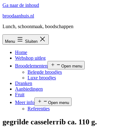
Ga naar de inhoud
broodaanhuis.nl
Lunch, schoonmaak, boodschappen
Menu
Sluiten
Home
Webshop uitleg
Broodelementen
Open menu
Belegde broodjes
Luxe broodjes
Dranken
Aanbiedingen
Fruit
Meer info
Open menu
Referenties
gegrilde casselerrib ca. 110 g.