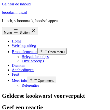
Ga naar de inhoud
broodaanhuis.nl
Lunch, schoonmaak, boodschappen
Menu
Sluiten
Home
Webshop uitleg
Broodelementen
Open menu
Belegde broodjes
Luxe broodjes
Dranken
Aanbiedingen
Fruit
Meer info
Open menu
Referenties
Gelderse kookworst voorverpakt
Geef een reactie