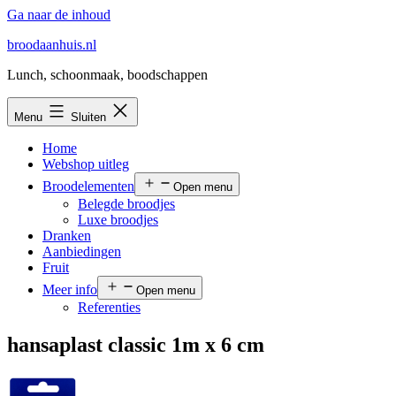
Ga naar de inhoud
broodaanhuis.nl
Lunch, schoonmaak, boodschappen
Menu
Sluiten
Home
Webshop uitleg
Broodelementen
Open menu
Belegde broodjes
Luxe broodjes
Dranken
Aanbiedingen
Fruit
Meer info
Open menu
Referenties
hansaplast classic 1m x 6 cm