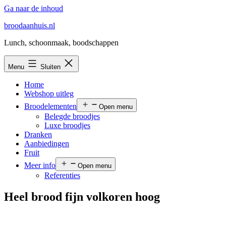
Ga naar de inhoud
broodaanhuis.nl
Lunch, schoonmaak, boodschappen
Menu
Sluiten
Home
Webshop uitleg
Broodelementen
Open menu
Belegde broodjes
Luxe broodjes
Dranken
Aanbiedingen
Fruit
Meer info
Open menu
Referenties
Heel brood fijn volkoren hoog