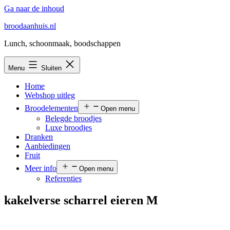
Ga naar de inhoud
broodaanhuis.nl
Lunch, schoonmaak, boodschappen
Menu
Sluiten
Home
Webshop uitleg
Broodelementen
Open menu
Belegde broodjes
Luxe broodjes
Dranken
Aanbiedingen
Fruit
Meer info
Open menu
Referenties
kakelverse scharrel eieren M