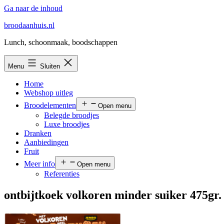
Ga naar de inhoud
broodaanhuis.nl
Lunch, schoonmaak, boodschappen
Menu
Sluiten
Home
Webshop uitleg
Broodelementen
Open menu
Belegde broodjes
Luxe broodjes
Dranken
Aanbiedingen
Fruit
Meer info
Open menu
Referenties
ontbijtkoek volkoren minder suiker 475gr.