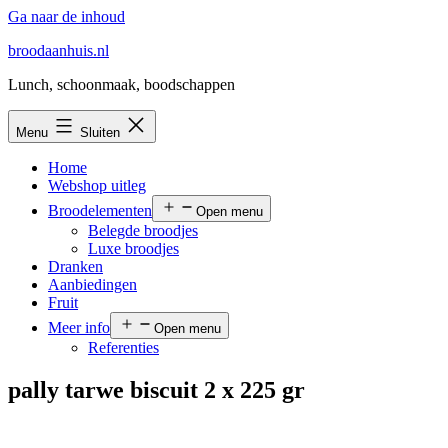
Ga naar de inhoud
broodaanhuis.nl
Lunch, schoonmaak, boodschappen
Menu
Sluiten
Home
Webshop uitleg
Broodelementen
Open menu
Belegde broodjes
Luxe broodjes
Dranken
Aanbiedingen
Fruit
Meer info
Open menu
Referenties
pally tarwe biscuit 2 x 225 gr