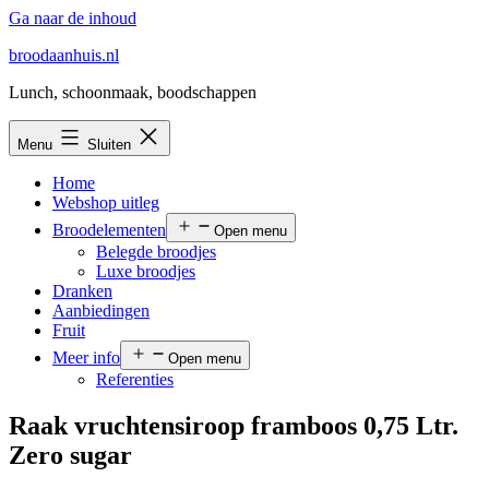
Ga naar de inhoud
broodaanhuis.nl
Lunch, schoonmaak, boodschappen
Menu
Sluiten
Home
Webshop uitleg
Broodelementen
Open menu
Belegde broodjes
Luxe broodjes
Dranken
Aanbiedingen
Fruit
Meer info
Open menu
Referenties
Raak vruchtensiroop framboos 0,75 Ltr.
Zero sugar