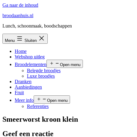
Ga naar de inhoud
broodaanhuis.nl
Lunch, schoonmaak, boodschappen
Menu
Sluiten
Home
Webshop uitleg
Broodelementen
Open menu
Belegde broodjes
Luxe broodjes
Dranken
Aanbiedingen
Fruit
Meer info
Open menu
Referenties
Smeerworst kroon klein
Geef een reactie