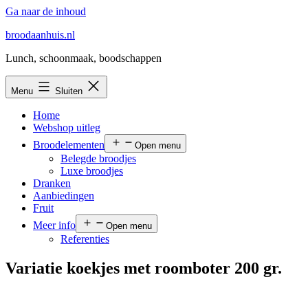
Ga naar de inhoud
broodaanhuis.nl
Lunch, schoonmaak, boodschappen
Menu
Sluiten
Home
Webshop uitleg
Broodelementen
Open menu
Belegde broodjes
Luxe broodjes
Dranken
Aanbiedingen
Fruit
Meer info
Open menu
Referenties
Variatie koekjes met roomboter 200 gr.