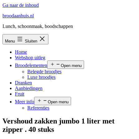
Ga naar de inhoud
broodaanhuis.nl
Lunch, schoonmaak, boodschappen
Menu
Sluiten
Home
Webshop uitleg
Broodelementen
Open menu
Belegde broodjes
Luxe broodjes
Dranken
Aanbiedingen
Fruit
Meer info
Open menu
Referenties
Vershoud zakken jumbo 1 liter met
zipper . 40 stuks