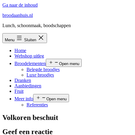
Ga naar de inhoud
broodaanhuis.nl
Lunch, schoonmaak, boodschappen
Menu
Sluiten
Home
Webshop uitleg
Broodelementen
Open menu
Belegde broodjes
Luxe broodjes
Dranken
Aanbiedingen
Fruit
Meer info
Open menu
Referenties
Volkoren beschuit
Geef een reactie