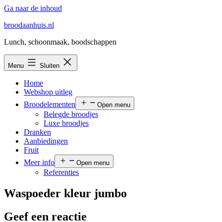
Ga naar de inhoud
broodaanhuis.nl
Lunch, schoonmaak, boodschappen
Menu
Sluiten
Home
Webshop uitleg
Broodelementen
Open menu
Belegde broodjes
Luxe broodjes
Dranken
Aanbiedingen
Fruit
Meer info
Open menu
Referenties
Waspoeder kleur jumbo
Geef een reactie