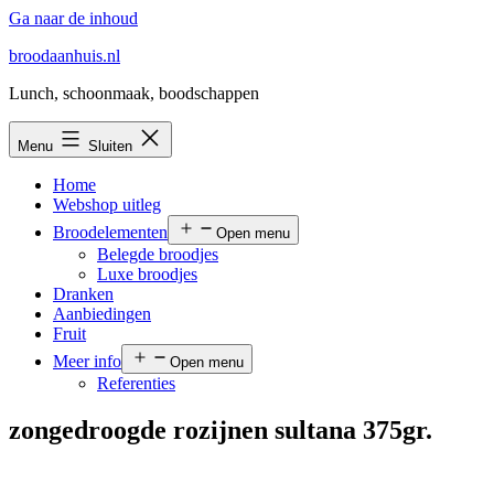
Ga naar de inhoud
broodaanhuis.nl
Lunch, schoonmaak, boodschappen
Menu
Sluiten
Home
Webshop uitleg
Broodelementen
Open menu
Belegde broodjes
Luxe broodjes
Dranken
Aanbiedingen
Fruit
Meer info
Open menu
Referenties
zongedroogde rozijnen sultana 375gr.