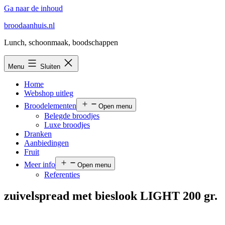
Ga naar de inhoud
broodaanhuis.nl
Lunch, schoonmaak, boodschappen
Menu
Sluiten
Home
Webshop uitleg
Broodelementen
Open menu
Belegde broodjes
Luxe broodjes
Dranken
Aanbiedingen
Fruit
Meer info
Open menu
Referenties
zuivelspread met bieslook LIGHT 200 gr.