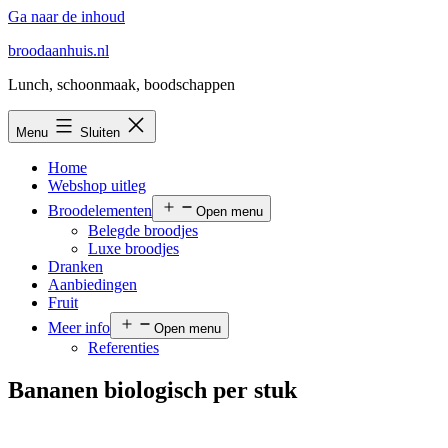
Ga naar de inhoud
broodaanhuis.nl
Lunch, schoonmaak, boodschappen
Menu
Sluiten
Home
Webshop uitleg
Broodelementen
Open menu
Belegde broodjes
Luxe broodjes
Dranken
Aanbiedingen
Fruit
Meer info
Open menu
Referenties
Bananen biologisch per stuk