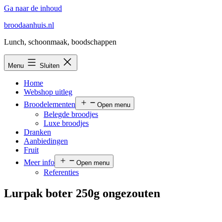
Ga naar de inhoud
broodaanhuis.nl
Lunch, schoonmaak, boodschappen
Menu
Sluiten
Home
Webshop uitleg
Broodelementen
Open menu
Belegde broodjes
Luxe broodjes
Dranken
Aanbiedingen
Fruit
Meer info
Open menu
Referenties
Lurpak boter 250g ongezouten